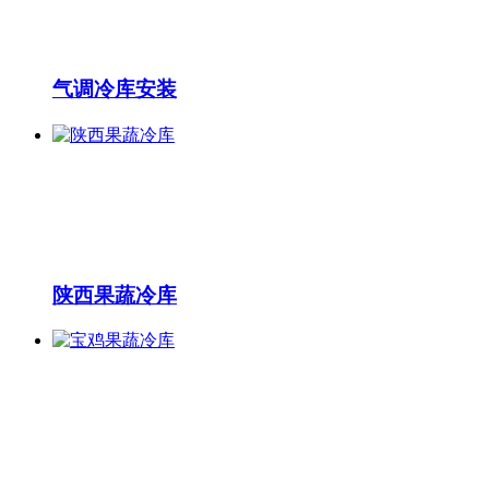
气调冷库安装
陕西果蔬冷库