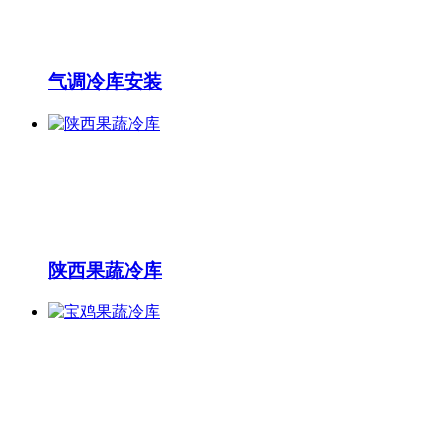
气调冷库安装
陕西果蔬冷库