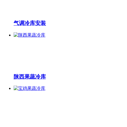
气调冷库安装
陕西果蔬冷库