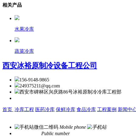
相关产品
水果冷库
蔬菜冷库
西安冰裕原制冷设备工程公司
156-9148-9865
249375211@qq.com
西安市碑林区兴庆路86号冰裕原制冷冷库工程部
地址：陕西省西安市浐灞生态区东三环7188号江宁酒店用品城
首页
冷库工程
医药冷库
保鲜冷库
食品冷库
工程案例
新闻中
西安冰裕原制冷设备工程公司 版权所有 备案号：
陕ICP备19013
微信
二维码
Mobile phone
手机端网站
Public number