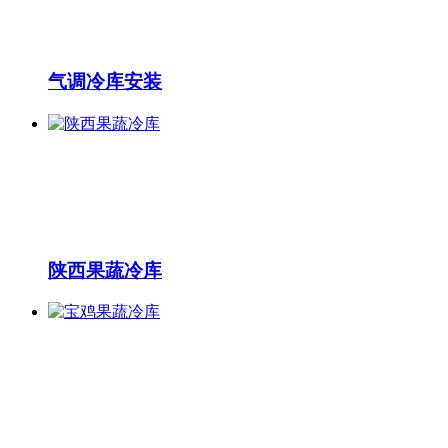
气调冷库安装
陕西果蔬冷库