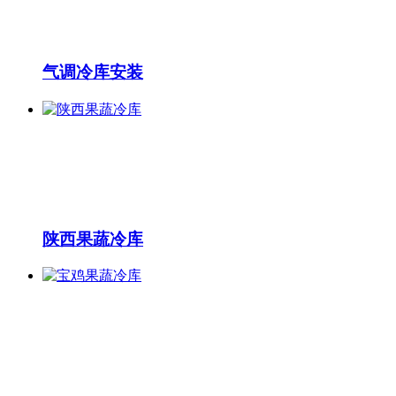
气调冷库安装
陕西果蔬冷库